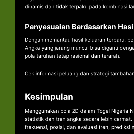
dinamis dan tidak terpaku pada kombinasi l
Penyesuaian Berdasarkan Hasi
Dengan memantau hasil keluaran terbaru, p
Angka yang jarang muncul bisa diganti denga
pola taruhan tetap rasional dan terarah.
Cek informasi peluang dan strategi tambaha
Kesimpulan
Menggunakan pola 2D dalam Togel Nigeria 
statistik dan tren angka secara lebih cerm
frekuensi, posisi, dan evaluasi tren, prediksi 