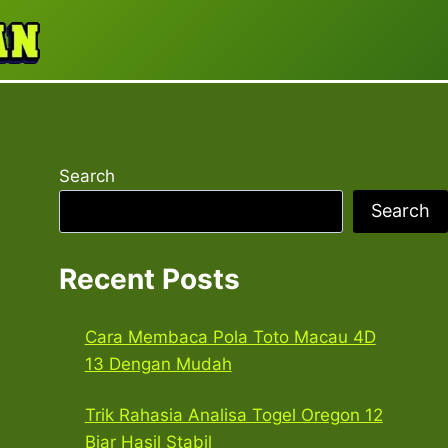
Search
Search
Recent Posts
Cara Membaca Pola Toto Macau 4D
13 Dengan Mudah
Trik Rahasia Analisa Togel Oregon 12
Biar Hasil Stabil