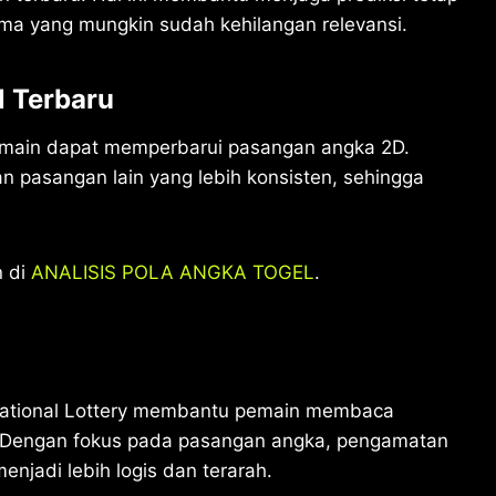
ama yang mungkin sudah kehilangan relevansi.
l Terbaru
emain dapat memperbarui pasangan angka 2D.
n pasangan lain yang lebih konsisten, sehingga
n di
ANALISIS POLA ANGKA TOGEL
.
National Lottery membantu pemain membaca
at. Dengan fokus pada pasangan angka, pengamatan
menjadi lebih logis dan terarah.