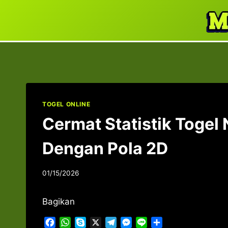
Skip
to
content
TOGEL ONLINE
Cermat Statistik Togel 
Dengan Pola 2D
01/15/2026
Bagikan
F
W
S
X
T
M
L
S