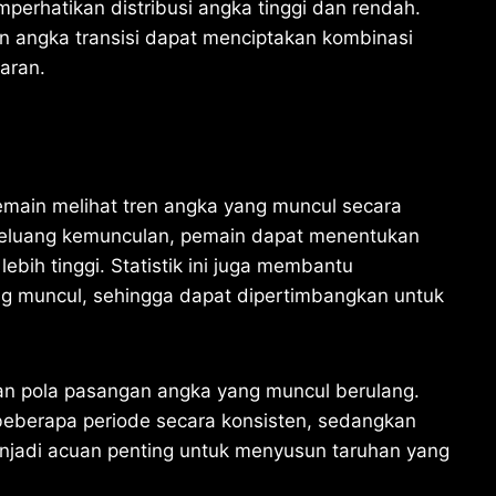
erhatikan distribusi angka tinggi dan rendah.
angka transisi dapat menciptakan kombinasi
aran.
emain melihat tren angka yang muncul secara
peluang kemunculan, pemain dapat menentukan
bih tinggi. Statistik ini juga membantu
ng muncul, sehingga dapat dipertimbangkan untuk
an pola pasangan angka yang muncul berulang.
beberapa periode secara konsisten, sedangkan
menjadi acuan penting untuk menyusun taruhan yang