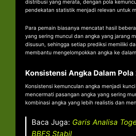
distribusi yang merata, dengan pola kemuncu
pendekatan statistik menjadi relevan untuk
Para pemain biasanya mencatat hasil beberap
yang sering muncul dan angka yang jarang mu
disusun, sehingga setiap prediksi memiliki d
membantu mengelompokkan angka ke dalam 
Konsistensi Angka Dalam Pola
Konsistensi kemunculan angka menjadi kunc
mencermati pasangan angka yang sering mun
kombinasi angka yang lebih realistis dan m
Baca Juga:
Garis Analisa Toge
BBFS Stabil