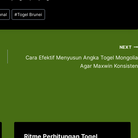
onal
#
Togel Brunei
NEXT
Cara Efektif Menyusun Angka Togel Mongolia
Agar Maxwin Konsisten
Ritme Perhitungan Togel