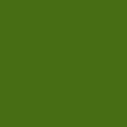
Rahasia Main Terukur Togel