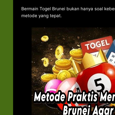
a
h
k
e
e
i
h
c
a
y
l
s
n
a
Bermain Togel Brunei bukan hanya soal keber
e
t
p
e
s
e
r
metode yang tepat.
b
s
e
g
e
e
o
A
r
n
o
p
a
g
k
p
m
e
r