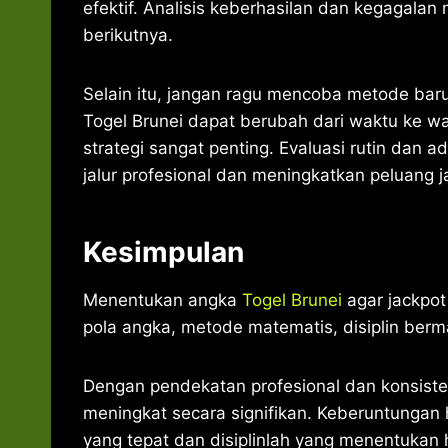
efektif. Analisis keberhasilan dan kegagalan
berikutnya.
Selain itu, jangan ragu mencoba metode baru 
Togel Brunei dapat berubah dari waktu ke wa
strategi sangat penting. Evaluasi rutin dan 
jalur profesional dan meningkatkan peluang j
Kesimpulan
Menentukan angka
Togel Brunei
agar jackpot
pola angka, metode matematis, disiplin bermai
Dengan pendekatan profesional dan konsiste
meningkat secara signifikan. Keberuntungan h
yang tepat dan disiplinlah yang menentukan h