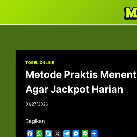
Skip
to
content
TOGEL ONLINE
Metode Praktis Menent
Agar Jackpot Harian
01/27/2026
Bagikan
F
W
S
X
T
M
L
S