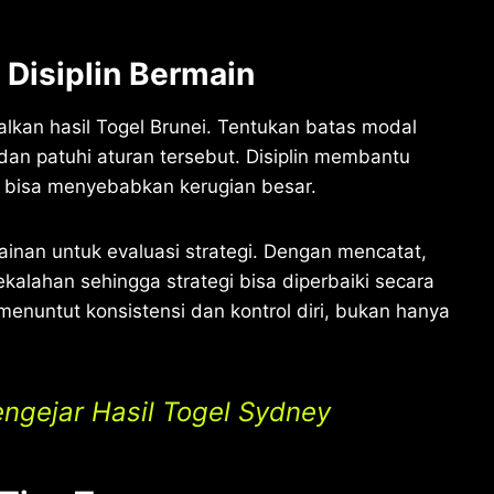
Disiplin Bermain
lkan hasil Togel Brunei. Tentukan batas modal
an patuhi aturan tersebut. Disiplin membantu
g bisa menyebabkan kerugian besar.
mainan untuk evaluasi strategi. Dengan mencatat,
alahan sehingga strategi bisa diperbaiki secara
enuntut konsistensi dan kontrol diri, bukan hanya
gejar Hasil Togel Sydney