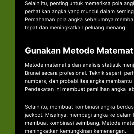
Selain itu, penting untuk memeriksa pola an
perhatikan angka yang muncul dalam seminggu
Pemahaman pola angka sebelumnya membant
tepat dan meningkatkan peluang menang.
Gunakan Metode Matematis
Metode matematis dan analisis statistik men
Brunei secara profesional. Teknik seperti pe
numbers, dan probabilitas angka membantu 
Pendekatan ini membuat pemilihan angka lebi
Selain itu, membuat kombinasi angka berdas
jackpot. Misalnya, membagi angka ke dalam 
membuat kombinasi seimbang. Metode mate
meningkatkan kemungkinan kemenangan.