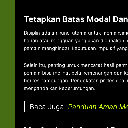
Tetapkan Batas Modal Dan 
Disiplin adalah kunci utama untuk memaksima
harian atau mingguan yang akan digunakan, d
pemain menghindari keputusan impulsif yan
Selain itu, penting untuk mencatat hasil per
pemain bisa melihat pola kemenangan dan kek
berkesinambungan. Pendekatan profesional m
mengandalkan keberuntungan.
Baca Juga:
Panduan Aman Men