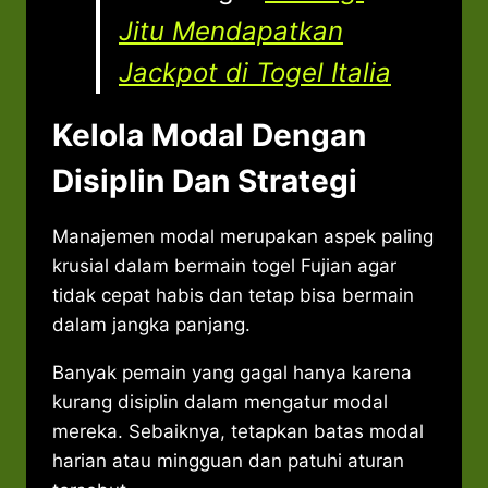
Jitu Mendapatkan
Jackpot di Togel Italia
Kelola Modal Dengan
Disiplin Dan Strategi
Manajemen modal merupakan aspek paling
krusial dalam bermain togel Fujian agar
tidak cepat habis dan tetap bisa bermain
dalam jangka panjang.
Banyak pemain yang gagal hanya karena
kurang disiplin dalam mengatur modal
mereka. Sebaiknya, tetapkan batas modal
harian atau mingguan dan patuhi aturan