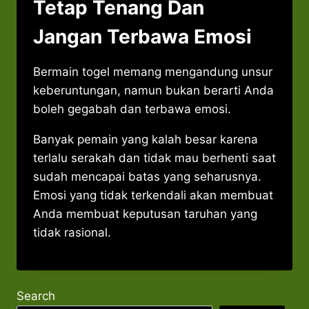
Tetap Tenang Dan
Jangan Terbawa Emosi
Bermain togel memang mengandung unsur
keberuntungan, namun bukan berarti Anda
boleh gegabah dan terbawa emosi.
Banyak pemain yang kalah besar karena
terlalu serakah dan tidak mau berhenti saat
sudah mencapai batas yang seharusnya.
Emosi yang tidak terkendali akan membuat
Anda membuat keputusan taruhan yang
tidak rasional.
Search