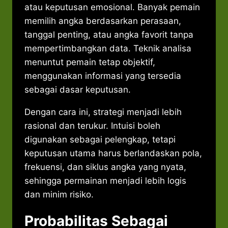
atau keputusan emosional. Banyak pemain
memilih angka berdasarkan perasaan,
tanggal penting, atau angka favorit tanpa
mempertimbangkan data. Teknik analisa
menuntut pemain tetap objektif,
menggunakan informasi yang tersedia
sebagai dasar keputusan.
Dengan cara ini, strategi menjadi lebih
rasional dan terukur. Intuisi boleh
digunakan sebagai pelengkap, tetapi
keputusan utama harus berlandaskan pola,
frekuensi, dan siklus angka yang nyata,
sehingga permainan menjadi lebih logis
dan minim risiko.
Probabilitas Sebagai