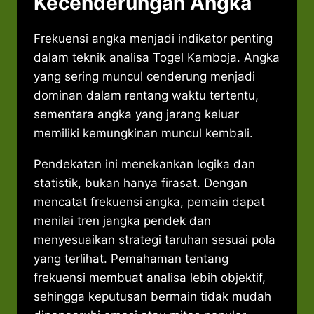
Kecenderungan Angka
Frekuensi angka menjadi indikator penting
dalam teknik analisa Togel Kamboja. Angka
yang sering muncul cenderung menjadi
dominan dalam rentang waktu tertentu,
sementara angka yang jarang keluar
memiliki kemungkinan muncul kembali.
Pendekatan ini menekankan logika dan
statistik, bukan hanya firasat. Dengan
mencatat frekuensi angka, pemain dapat
menilai tren jangka pendek dan
menyesuaikan strategi taruhan sesuai pola
yang terlihat. Pemahaman tentang
frekuensi membuat analisa lebih objektif,
sehingga keputusan bermain tidak mudah