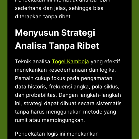
sederhana dan jelas, sehingga bisa
diterapkan tanpa ribet.
Menyusun Strategi
Analisa Tanpa Ribet
Teknik analisa
Togel Kamboja
yang efektif
menekankan kesederhanaan dan logika.
Pemain cukup fokus pada pengamatan
data historis, frekuensi angka, pola siklus,
dan probabilitas. Dengan langkah-langkah
ini, strategi dapat dibuat secara sistematis
tanpa harus menggunakan metode yang
rumit atau membingungkan.
Pendekatan logis ini menekankan