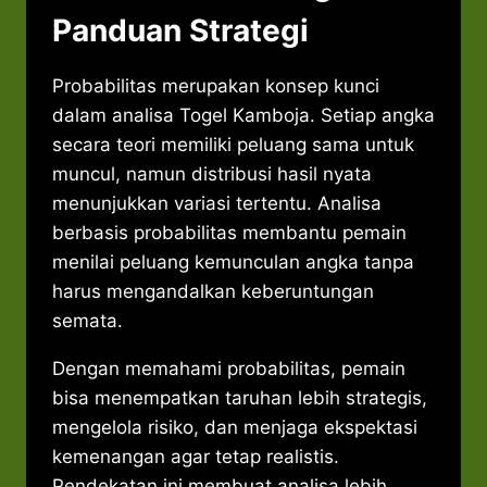
Panduan Strategi
Probabilitas merupakan konsep kunci
dalam analisa Togel Kamboja. Setiap angka
secara teori memiliki peluang sama untuk
muncul, namun distribusi hasil nyata
menunjukkan variasi tertentu. Analisa
berbasis probabilitas membantu pemain
menilai peluang kemunculan angka tanpa
harus mengandalkan keberuntungan
semata.
Dengan memahami probabilitas, pemain
bisa menempatkan taruhan lebih strategis,
mengelola risiko, dan menjaga ekspektasi
kemenangan agar tetap realistis.
Pendekatan ini membuat analisa lebih