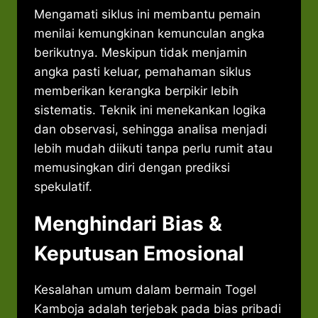
Mengamati siklus ini membantu pemain
menilai kemungkinan kemunculan angka
berikutnya. Meskipun tidak menjamin
angka pasti keluar, pemahaman siklus
memberikan kerangka berpikir lebih
sistematis. Teknik ini menekankan logika
dan observasi, sehingga analisa menjadi
lebih mudah diikuti tanpa perlu rumit atau
memusingkan diri dengan prediksi
spekulatif.
Menghindari Bias &
Keputusan Emosional
Kesalahan umum dalam bermain Togel
Kamboja adalah terjebak pada bias pribadi