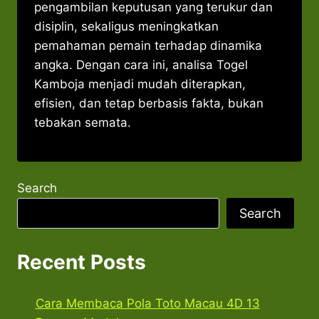
pengambilan keputusan yang terukur dan
disiplin, sekaligus meningkatkan
pemahaman pemain terhadap dinamika
angka. Dengan cara ini, analisa Togel
Kamboja menjadi mudah diterapkan,
efisien, dan tetap berbasis fakta, bukan
tebakan semata.
Search
Search
Recent Posts
Cara Membaca Pola Toto Macau 4D 13