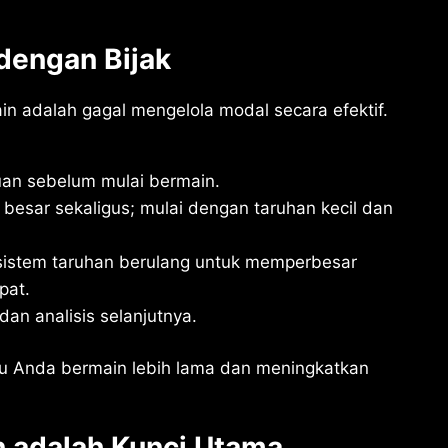
dengan Bijak
n adalah gagal mengelola modal secara efektif.
uan sebelum mulai bermain.
esar sekaligus; mulai dengan taruhan kecil dan
sistem taruhan berulang untuk memperbesar
pat.
dan analisis selanjutnya.
u Anda bermain lebih lama dan meningkatkan
n adalah Kunci Utama