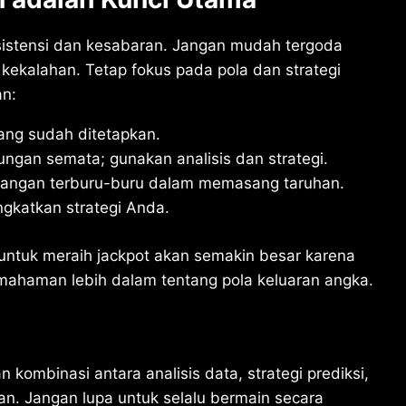
nsistensi dan kesabaran. Jangan mudah tergoda
i kekalahan. Tetap fokus pada pola dan strategi
an:
ang sudah ditetapkan.
ngan semata; gunakan analisis dan strategi.
angan terburu-buru dalam memasang taruhan.
ingkatkan strategi Anda.
untuk meraih jackpot akan semakin besar karena
haman lebih dalam tentang pola keluaran angka.
kombinasi antara analisis data, strategi prediksi,
an. Jangan lupa untuk selalu bermain secara