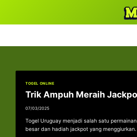
Skip
to
content
TOGEL ONLINE
Trik Ampuh Meraih Jackpo
07/03/2025
Togel Uruguay menjadi salah satu permainan
besar dan hadiah jackpot yang menggiurkan.