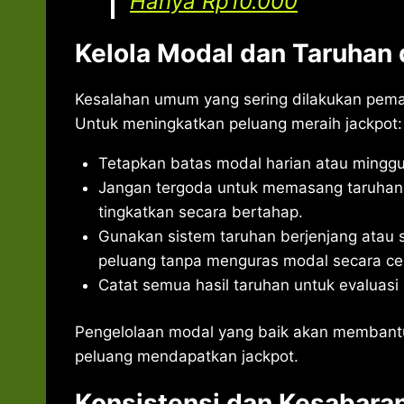
Hanya Rp10.000
Kelola Modal dan Taruhan 
Kesalahan umum yang sering dilakukan pemai
Untuk meningkatkan peluang meraih jackpot:
Tetapkan batas modal harian atau mingg
Jangan tergoda untuk memasang taruhan b
tingkatkan secara bertahap.
Gunakan sistem taruhan berjenjang atau 
peluang tanpa menguras modal secara ce
Catat semua hasil taruhan untuk evaluasi 
Pengelolaan modal yang baik akan membant
peluang mendapatkan jackpot.
Konsistensi dan Kesabara