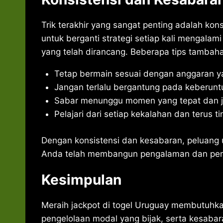
Trik terakhir yang sangat penting adalah ko
untuk berganti strategi setiap kali mengalam
yang telah dirancang. Beberapa tips tambah
Tetap bermain sesuai dengan anggaran y
Jangan terlalu bergantung pada keberuntu
Sabar menunggu momen yang tepat dan j
Pelajari dari setiap kekalahan dan terus t
Dengan konsistensi dan kesabaran, peluang 
Anda telah membangun pengalaman dan pema
Kesimpulan
Meraih jackpot di togel Uruguay membutuhkan 
pengelolaan modal yang bijak, serta kesabar