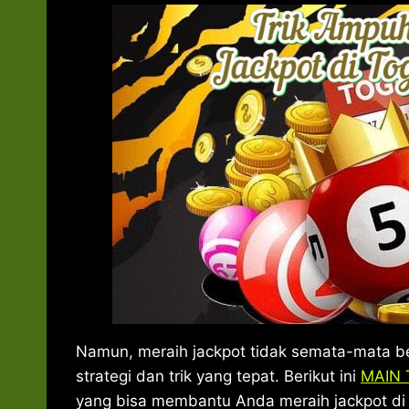
Namun, meraih jackpot tidak semata-mata b
strategi dan trik yang tepat. Berikut ini
MAIN
yang bisa membantu Anda meraih jackpot di t