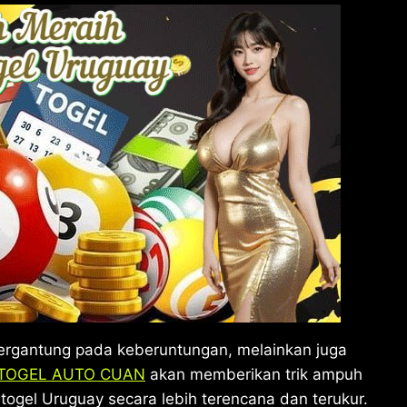
ergantung pada keberuntungan, melainkan juga
 TOGEL AUTO CUAN
akan memberikan trik ampuh
ogel Uruguay secara lebih terencana dan terukur.