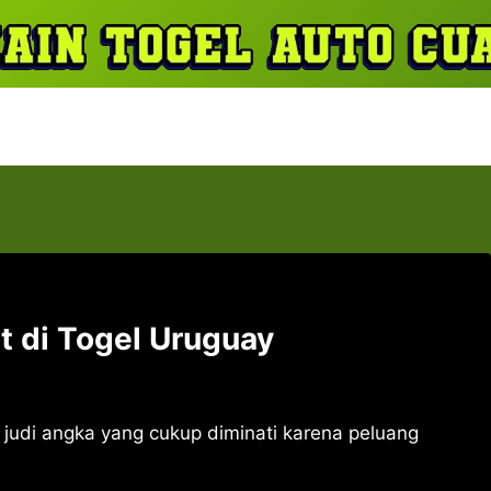
Bermain Togel Uruguay
t di Togel Uruguay
 judi angka yang cukup diminati karena peluang