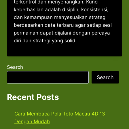
terkontrol dan menyenangkan. Kunci
keberhasilan adalah disiplin, konsistensi,
dan kemampuan menyesuaikan strategi
berdasarkan data terbaru agar setiap sesi
permainan dapat dijalani dengan percaya
diri dan strategi yang solid.
Search
Search
Recent Posts
Cara Membaca Pola Toto Macau 4D 13
Dengan Mudah