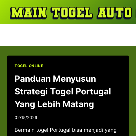
Skip
to
content
Panduan Togel Portugal
TOGEL ONLINE
Panduan Menyusun
Strategi Togel Portugal
Yang Lebih Matang
02/15/2026
Bermain togel Portugal bisa menjadi yang