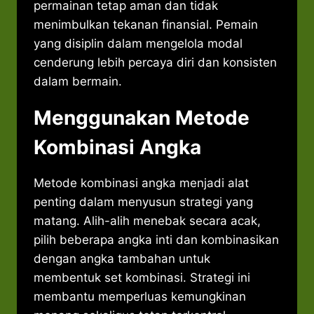
permainan tetap aman dan tidak
menimbulkan tekanan finansial. Pemain
yang disiplin dalam mengelola modal
cenderung lebih percaya diri dan konsisten
dalam bermain.
Menggunakan Metode
Kombinasi Angka
Metode kombinasi angka menjadi alat
penting dalam menyusun strategi yang
matang. Alih-alih menebak secara acak,
pilih beberapa angka inti dan kombinasikan
dengan angka tambahan untuk
membentuk set kombinasi. Strategi ini
membantu memperluas kemungkinan