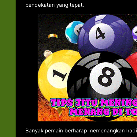
pendekatan yang tepat.
Banyak pemain berharap memenangkan hadia