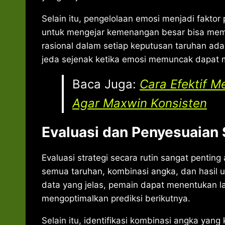
Selain itu, pengelolaan emosi menjadi fakto
untuk mengejar kemenangan besar bisa memb
rasional dalam setiap keputusan taruhan adal
jeda sejenak ketika emosi memuncak dapat
Baca Juga:
Cara Efektif 
Agar Maxwin Konsisten
Evaluasi dan Penyesuaian 
Evaluasi strategi secara rutin sangat pentin
semua taruhan, kombinasi angka, dan hasil un
data yang jelas, pemain dapat menentukan l
mengoptimalkan prediksi berikutnya.
Selain itu, identifikasi kombinasi angka yang 