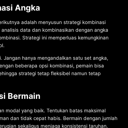
nasi Angka
rikutnya adalah menyusun strategi kombinasi
n analisis data dan kombinasikan dengan angka
binasi. Strategi ini memperluas kemungkinan
l.
asi. Jangan hanya mengandalkan satu set angka,
engan beberapa opsi kombinasi, pemain bisa
hingga strategi tetap fleksibel namun tetap
si Bermain
 modal yang baik. Tentukan batas maksimal
aman dan tidak cepat habis. Bermain dengan jumlah
rugian sekaligus menjaga konsistensi taruhan.