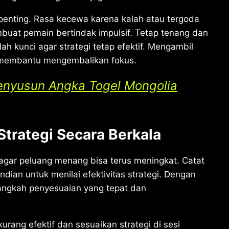
r penting. Rasa kecewa karena kalah atau tergoda
uat pemain bertindak impulsif. Tetap tenang dan
ah kunci agar strategi tetap efektif. Mengambil
 membantu mengembalikan fokus.
Menyusun Angka Togel Mongolia
Strategi Secara Berkala
g agar peluang menang bisa terus meningkat. Catat
dian untuk menilai efektivitas strategi. Dengan
angkah penyesuaian yang tepat dan
kurang efektif dan sesuaikan strategi di sesi