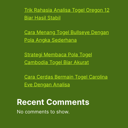
Trik Rahasia Analisa Togel Oregon 12
Biar Hasil Stabil
Cara Menang Togel Bullseye Dengan
Pola Angka Sederhana
Strategi Membaca Pola Togel
Cambodia Togel Biar Akurat
Cara Cerdas Bermain Togel Carolina
Eve Dengan Analisa
Recent Comments
No comments to show.