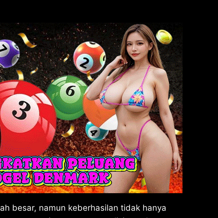
h besar, namun keberhasilan tidak hanya