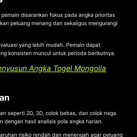
pemain disarankan fokus pada angka prioritas
atkan peluang menang dan sekaligus mengurangi
valuasi yang lebih mudah. Pemain dapat
ng konsisten muncul untuk periode berikutnya.
Menyusun Angka Togel Mongolia
han
an seperti 2D, 3D, colok bebas, dan colok naga.
n dengan hasil analisis pola angka harian.
taruhan risiko rendah dan menengah agar peluang