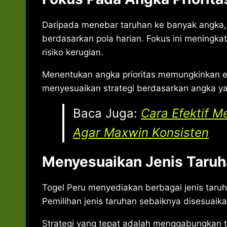
Daripada menebar taruhan ke banyak angka, 
berdasarkan pola harian. Fokus ini meningk
risiko kerugian.
Menentukan angka prioritas memungkinkan e
menyesuaikan strategi berdasarkan angka ya
Baca Juga:
Cara Efektif 
Agar Maxwin Konsisten
Menyesuaikan Jenis Taru
Togel Peru menyediakan berbagai jenis taruh
Pemilihan jenis taruhan sebaiknya disesuaika
Strategi yang tepat adalah menggabungkan 