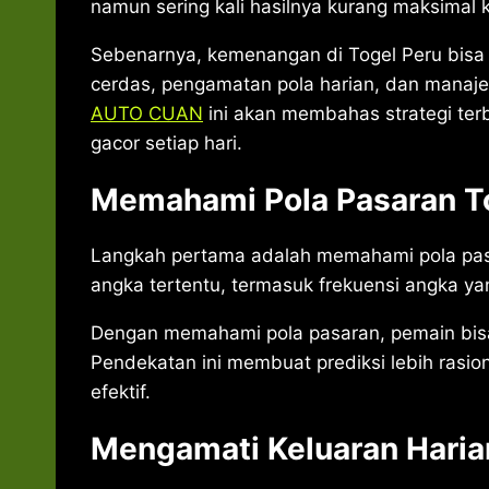
namun sering kali hasilnya kurang maksimal
Sebenarnya, kemenangan di Togel Peru bisa l
cerdas, pengamatan pola harian, dan manajem
AUTO CUAN
ini akan membahas strategi ter
gacor setiap hari.
Memahami Pola Pasaran T
Langkah pertama adalah memahami pola pasar
angka tertentu, termasuk frekuensi angka ya
Dengan memahami pola pasaran, pemain bisa 
Pendekatan ini membuat prediksi lebih rasi
efektif.
Mengamati Keluaran Haria