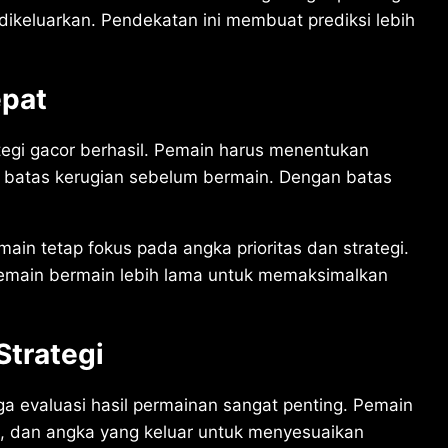
keluarkan. Pendekatan ini membuat prediksi lebih
pat
egi gacor berhasil. Pemain harus menentukan
n batas kerugian sebelum bermain. Dengan batas
in tetap fokus pada angka prioritas dan strategi.
emain bermain lebih lama untuk memaksimalkan
Strategi
ngga evaluasi hasil permainan sangat penting. Pemain
an, dan angka yang keluar untuk menyesuaikan