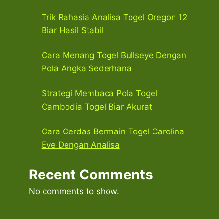
Trik Rahasia Analisa Togel Oregon 12
Biar Hasil Stabil
Cara Menang Togel Bullseye Dengan
Pola Angka Sederhana
Strategi Membaca Pola Togel
Cambodia Togel Biar Akurat
Cara Cerdas Bermain Togel Carolina
Eve Dengan Analisa
Recent Comments
No comments to show.