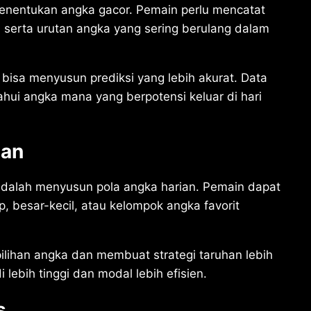
enentukan angka gacor. Pemain perlu mencatat
 serta urutan angka yang sering berulang dalam
isa menyusun prediksi yang lebih akurat. Data
hui angka mana yang berpotensi keluar di hari
ian
 adalah menyusun pola angka harian. Pemain dapat
, besar-kecil, atau kelompok angka favorit
lihan angka dan membuat strategi taruhan lebih
 lebih tinggi dan modal lebih efisien.
s