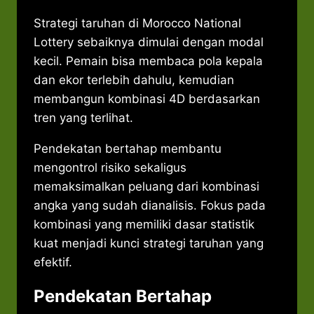
Strategi taruhan di Morocco National
Lottery sebaiknya dimulai dengan modal
kecil. Pemain bisa membaca pola kepala
dan ekor terlebih dahulu, kemudian
membangun kombinasi 4D berdasarkan
tren yang terlihat.
Pendekatan bertahap membantu
mengontrol risiko sekaligus
memaksimalkan peluang dari kombinasi
angka yang sudah dianalisis. Fokus pada
kombinasi yang memiliki dasar statistik
kuat menjadi kunci strategi taruhan yang
efektif.
Pendekatan Bertahap