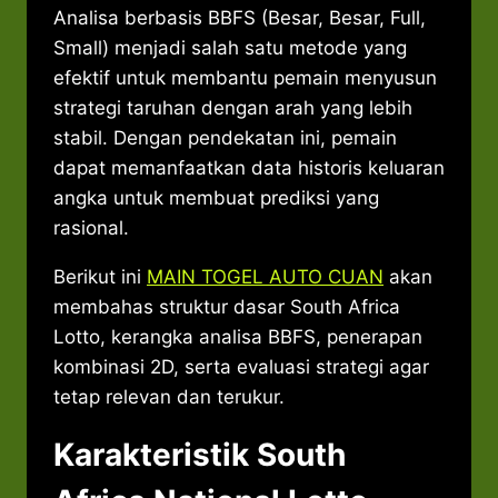
Analisa berbasis BBFS (Besar, Besar, Full,
Small) menjadi salah satu metode yang
efektif untuk membantu pemain menyusun
strategi taruhan dengan arah yang lebih
stabil. Dengan pendekatan ini, pemain
dapat memanfaatkan data historis keluaran
angka untuk membuat prediksi yang
rasional.
Berikut ini
MAIN TOGEL AUTO CUAN
akan
membahas struktur dasar South Africa
Lotto, kerangka analisa BBFS, penerapan
kombinasi 2D, serta evaluasi strategi agar
tetap relevan dan terukur.
Karakteristik South