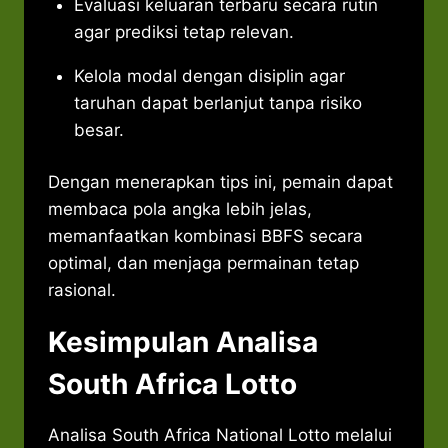
Evaluasi keluaran terbaru secara rutin
agar prediksi tetap relevan.
Kelola modal dengan disiplin agar
taruhan dapat berlanjut tanpa risiko
besar.
Dengan menerapkan tips ini, pemain dapat
membaca pola angka lebih jelas,
memanfaatkan kombinasi BBFS secara
optimal, dan menjaga permainan tetap
rasional.
Kesimpulan Analisa
South Africa Lotto
Analisa South Africa National Lotto melalui