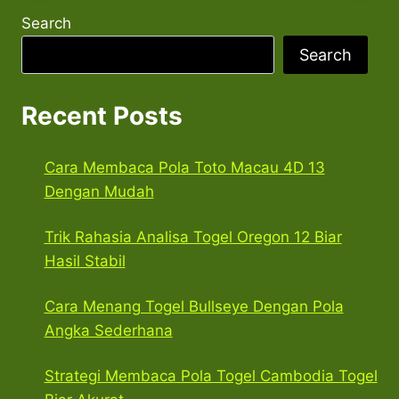
Search
Search
Recent Posts
Cara Membaca Pola Toto Macau 4D 13
Dengan Mudah
Trik Rahasia Analisa Togel Oregon 12 Biar
Hasil Stabil
Cara Menang Togel Bullseye Dengan Pola
Angka Sederhana
Strategi Membaca Pola Togel Cambodia Togel