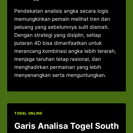
Pendekatan analisis angka secara logis
memungkinkan pemain melihat tren dan
peluang yang sebelumnya sulit diamati.
Dengan strategi yang disiplin, setiap
putaran 4D bisa dimanfaatkan untuk
merancang kombinasi angka lebih terarah,
menjaga taruhan tetap rasional, dan
menghadirkan permainan yang lebih
menyenangkan serta menguntungkan.
TOGEL ONLINE
Garis Analisa Togel South