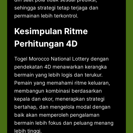
sehingga strategi tetap terjaga dan
permainan lebih terkontrol.
Kesimpulan Ritme
Perhitungan 4D
Togel Morocco National Lottery dengan
pendekatan 4D menawarkan kerangka
bermain yang lebih logis dan terukur.
Pemain yang memahami ritme keluaran,
membangun kombinasi berdasarkan
kepala dan ekor, menerapkan strategi
bertahap, dan mengelola modal dengan
baik akan memperoleh pengalaman
bermain lebih fokus dan peluang menang
lebih tinggi.