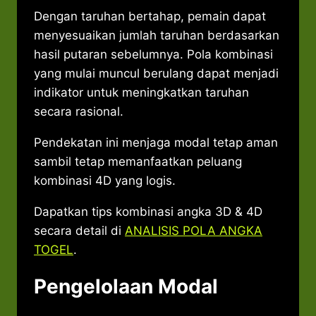
Dengan taruhan bertahap, pemain dapat
menyesuaikan jumlah taruhan berdasarkan
hasil putaran sebelumnya. Pola kombinasi
yang mulai muncul berulang dapat menjadi
indikator untuk meningkatkan taruhan
secara rasional.
Pendekatan ini menjaga modal tetap aman
sambil tetap memanfaatkan peluang
kombinasi 4D yang logis.
Dapatkan tips kombinasi angka 3D & 4D
secara detail di
ANALISIS POLA ANGKA
TOGEL
.
Pengelolaan Modal