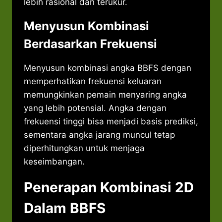
lebih rasional dan terukur.
Menyusun Kombinasi
Berdasarkan Frekuensi
Menyusun kombinasi angka BBFS dengan
memperhatikan frekuensi keluaran
memungkinkan pemain menyaring angka
yang lebih potensial. Angka dengan
frekuensi tinggi bisa menjadi basis prediksi,
sementara angka jarang muncul tetap
diperhitungkan untuk menjaga
keseimbangan.
Penerapan Kombinasi 2D
Dalam BBFS