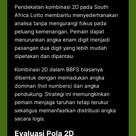
Pendekatan kombinasi 2D pada South
Africa Lotto membantu menyederhanakan
analisa tanpa mengurangi fokus pada
peluang kemenangan. Pemain dapat
menurunkan angka enam digit menjadi
pasangan dua digit yang lebih mudah
dipetakan dan dipantau.
Kombinasi 2D dalam BBFS biasanya
dibentuk dengan memadukan angka
dominan (hot numbers) dan angka
pendukung. Strategi ini memungkinkan
pemain menjaga taruhan tetap terukur
sekaligus memanfaatkan distribusi angka
secara logis.
Evaluasi Pola 2D