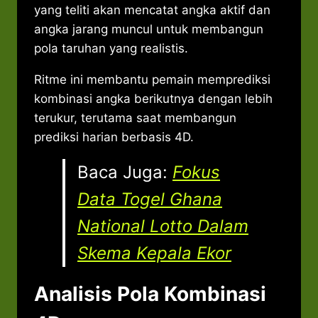
yang teliti akan mencatat angka aktif dan
angka jarang muncul untuk membangun
pola taruhan yang realistis.
Ritme ini membantu pemain memprediksi
kombinasi angka berikutnya dengan lebih
terukur, terutama saat membangun
prediksi harian berbasis 4D.
Baca Juga:
Fokus
Data Togel Ghana
National Lotto Dalam
Skema Kepala Ekor
Analisis Pola Kombinasi