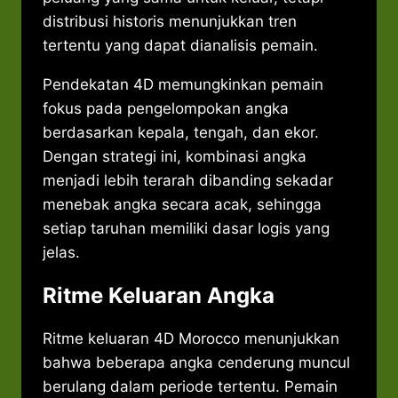
distribusi historis menunjukkan tren
tertentu yang dapat dianalisis pemain.
Pendekatan 4D memungkinkan pemain
fokus pada pengelompokan angka
berdasarkan kepala, tengah, dan ekor.
Dengan strategi ini, kombinasi angka
menjadi lebih terarah dibanding sekadar
menebak angka secara acak, sehingga
setiap taruhan memiliki dasar logis yang
jelas.
Ritme Keluaran Angka
Ritme keluaran 4D Morocco menunjukkan
bahwa beberapa angka cenderung muncul
berulang dalam periode tertentu. Pemain