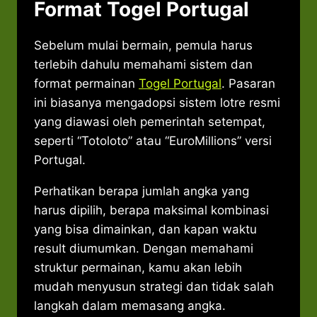
Format Togel Portugal
Sebelum mulai bermain, pemula harus
terlebih dahulu memahami sistem dan
format permainan
Togel Portugal
. Pasaran
ini biasanya mengadopsi sistem lotre resmi
yang diawasi oleh pemerintah setempat,
seperti “Totoloto” atau “EuroMillions” versi
Portugal.
Perhatikan berapa jumlah angka yang
harus dipilih, berapa maksimal kombinasi
yang bisa dimainkan, dan kapan waktu
result diumumkan. Dengan memahami
struktur permainan, kamu akan lebih
mudah menyusun strategi dan tidak salah
langkah dalam memasang angka.