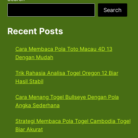
Search
Recent Posts
Cara Membaca Pola Toto Macau 4D 13
Dengan Mudah
Trik Rahasia Analisa Togel Oregon 12 Biar
Hasil Stabil
Cara Menang Togel Bullseye Dengan Pola
Angka Sederhana
Strategi Membaca Pola Togel Cambodia Togel
Biar Akurat