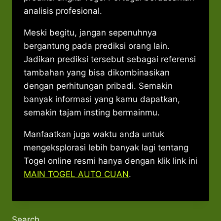
analisis profesional.
Meski begitu, jangan sepenuhnya
bergantung pada prediksi orang lain.
Jadikan prediksi tersebut sebagai referensi
tambahan yang bisa dikombinasikan
dengan perhitungan pribadi. Semakin
banyak informasi yang kamu dapatkan,
semakin tajam insting bermainmu.
Manfaatkan juga waktu anda untuk
mengeksplorasi lebih banyak lagi tentang
Togel online resmi hanya dengan klik link ini
MAIN TOGEL AUTO CUAN
.
Search