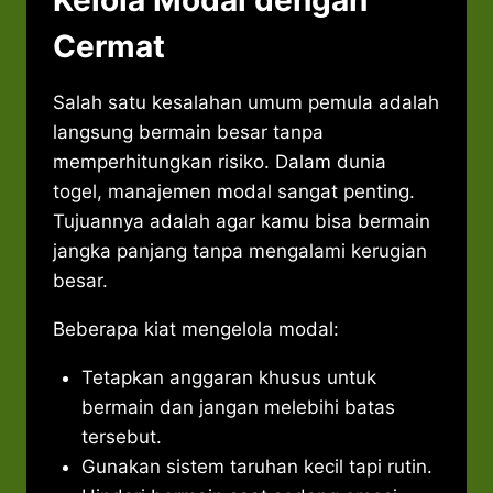
Cermat
Salah satu kesalahan umum pemula adalah
langsung bermain besar tanpa
memperhitungkan risiko. Dalam dunia
togel, manajemen modal sangat penting.
Tujuannya adalah agar kamu bisa bermain
jangka panjang tanpa mengalami kerugian
besar.
Beberapa kiat mengelola modal:
Tetapkan anggaran khusus untuk
bermain dan jangan melebihi batas
tersebut.
Gunakan sistem taruhan kecil tapi rutin.