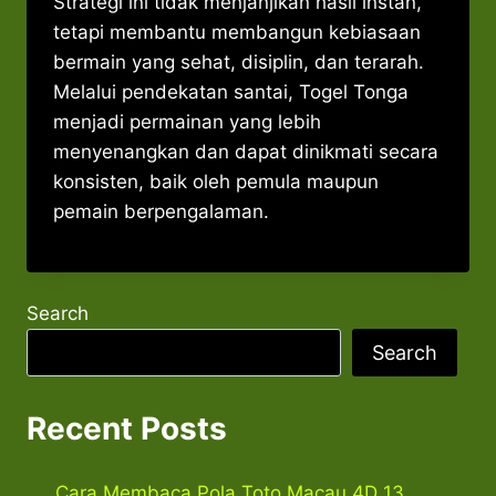
Strategi ini tidak menjanjikan hasil instan,
tetapi membantu membangun kebiasaan
bermain yang sehat, disiplin, dan terarah.
Melalui pendekatan santai, Togel Tonga
menjadi permainan yang lebih
menyenangkan dan dapat dinikmati secara
konsisten, baik oleh pemula maupun
pemain berpengalaman.
Search
Search
Recent Posts
Cara Membaca Pola Toto Macau 4D 13