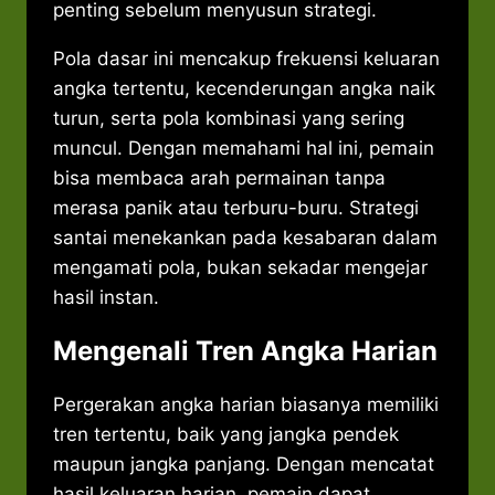
penting sebelum menyusun strategi.
Pola dasar ini mencakup frekuensi keluaran
angka tertentu, kecenderungan angka naik
turun, serta pola kombinasi yang sering
muncul. Dengan memahami hal ini, pemain
bisa membaca arah permainan tanpa
merasa panik atau terburu-buru. Strategi
santai menekankan pada kesabaran dalam
mengamati pola, bukan sekadar mengejar
hasil instan.
Mengenali Tren Angka Harian
Pergerakan angka harian biasanya memiliki
tren tertentu, baik yang jangka pendek
maupun jangka panjang. Dengan mencatat
hasil keluaran harian, pemain dapat