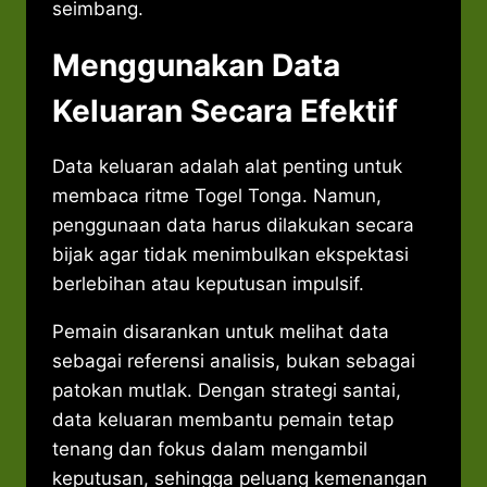
seimbang.
Menggunakan Data
Keluaran Secara Efektif
Data keluaran adalah alat penting untuk
membaca ritme Togel Tonga. Namun,
penggunaan data harus dilakukan secara
bijak agar tidak menimbulkan ekspektasi
berlebihan atau keputusan impulsif.
Pemain disarankan untuk melihat data
sebagai referensi analisis, bukan sebagai
patokan mutlak. Dengan strategi santai,
data keluaran membantu pemain tetap
tenang dan fokus dalam mengambil
keputusan, sehingga peluang kemenangan