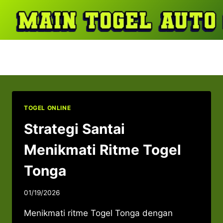
Skip
to
content
Togel Tonga
TOGEL ONLINE
Strategi Santai
Menikmati Ritme Togel
Tonga
01/19/2026
Menikmati ritme Togel Tonga dengan