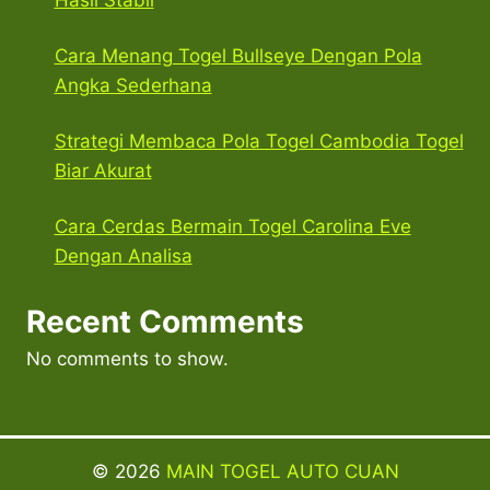
Cara Menang Togel Bullseye Dengan Pola
Angka Sederhana
Strategi Membaca Pola Togel Cambodia Togel
Biar Akurat
Cara Cerdas Bermain Togel Carolina Eve
Dengan Analisa
Recent Comments
No comments to show.
© 2026
MAIN TOGEL AUTO CUAN