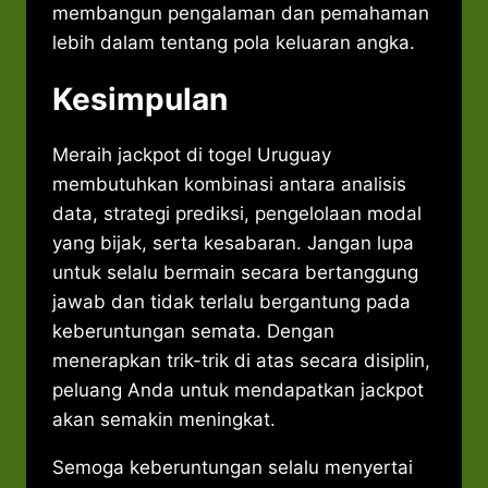
membangun pengalaman dan pemahaman
lebih dalam tentang pola keluaran angka.
Kesimpulan
Meraih jackpot di togel Uruguay
membutuhkan kombinasi antara analisis
data, strategi prediksi, pengelolaan modal
yang bijak, serta kesabaran. Jangan lupa
untuk selalu bermain secara bertanggung
jawab dan tidak terlalu bergantung pada
keberuntungan semata. Dengan
menerapkan trik-trik di atas secara disiplin,
peluang Anda untuk mendapatkan jackpot
akan semakin meningkat.
Semoga keberuntungan selalu menyertai