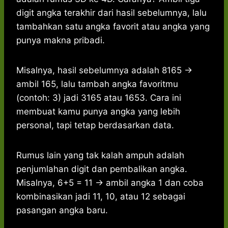
digit angka terakhir dari hasil sebelumnya, lalu
tambahkan satu angka favorit atau angka yang
punya makna pribadi.
Misalnya, hasil sebelumnya adalah 8165 →
ambil 165, lalu tambah angka favoritmu
(contoh: 3) jadi 3165 atau 1653. Cara ini
membuat kamu punya angka yang lebih
personal, tapi tetap berdasarkan data.
Rumus lain yang tak kalah ampuh adalah
penjumlahan digit dan pembalikan angka.
Misalnya, 6+5 = 11 → ambil angka 1 dan coba
kombinasikan jadi 11, 10, atau 12 sebagai
pasangan angka baru.