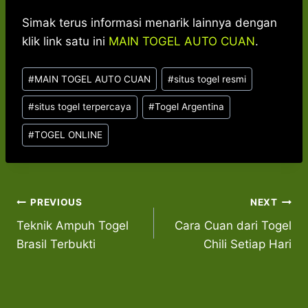
Simak terus informasi menarik lainnya dengan
klik link satu ini
MAIN TOGEL AUTO CUAN
.
Post
#
MAIN TOGEL AUTO CUAN
#
situs togel resmi
Tags:
#
situs togel terpercaya
#
Togel Argentina
#
TOGEL ONLINE
Post
PREVIOUS
NEXT
Teknik Ampuh Togel
Cara Cuan dari Togel
navigation
Brasil Terbukti
Chili Setiap Hari