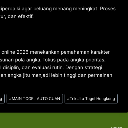
a diperbaiki agar peluang menang meningkat. Proses
r, dan efektif.
online 2026 menekankan pemahaman karakter
unan pola angka, fokus pada angka prioritas,
isiplin, dan evaluasi rutin. Dengan strategi
h angka jitu menjadi lebih tinggi dan permainan
ng
#
MAIN TOGEL AUTO CUAN
#
Trik Jitu Togel Hongkong