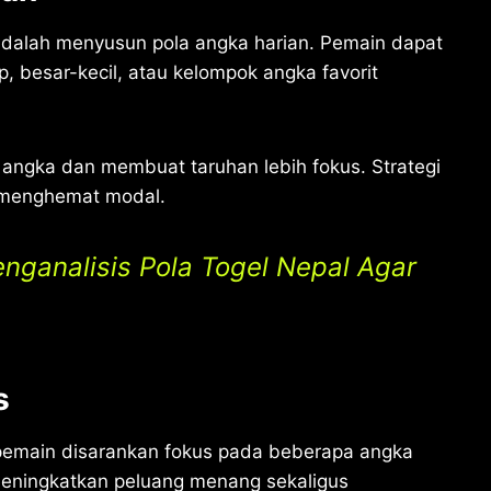
 adalah menyusun pola angka harian. Pemain dapat
, besar-kecil, atau kelompok angka favorit
 angka dan membuat taruhan lebih fokus. Strategi
 menghemat modal.
enganalisis Pola Togel Nepal Agar
s
 pemain disarankan fokus pada beberapa angka
i meningkatkan peluang menang sekaligus