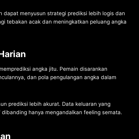
dapat menyusun strategi prediksi lebih logis dan
gi tebakan acak dan meningkatkan peluang angka
Harian
memprediksi angka jitu. Pemain disarankan
unculannya, dan pola pengulangan angka dalam
prediksi lebih akurat. Data keluaran yang
if dibanding hanya mengandalkan feeling semata.
ian