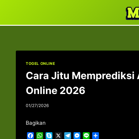
Skip
to
content
TOGEL ONLINE
Cara Jitu Memprediksi
Online 2026
01/27/2026
Bagikan
F
W
S
X
T
M
L
S