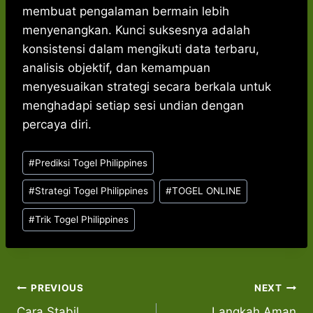
membuat pengalaman bermain lebih
menyenangkan. Kunci suksesnya adalah
konsistensi dalam mengikuti data terbaru,
analisis objektif, dan kemampuan
menyesuaikan strategi secara berkala untuk
menghadapi setiap sesi undian dengan
percaya diri.
Post
#
Prediksi Togel Philippines
Tags:
#
Strategi Togel Philippines
#
TOGEL ONLINE
#
Trik Togel Philippines
Post
PREVIOUS
NEXT
Cara Stabil
Langkah Aman