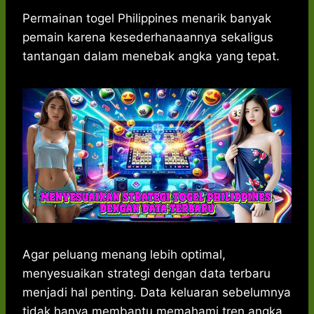
a
h
k
e
e
i
h
c
a
y
l
s
n
a
Permainan togel Philippines menarik banyak
e
t
p
e
s
e
r
pemain karena kesederhanaannya sekaligus
b
s
e
g
e
e
tantangan dalam menebak angka yang tepat.
o
A
r
n
o
p
a
g
k
p
m
e
r
Agar peluang menang lebih optimal,
menyesuaikan strategi dengan data terbaru
menjadi hal penting. Data keluaran sebelumnya
tidak hanya membantu memahami tren angka,