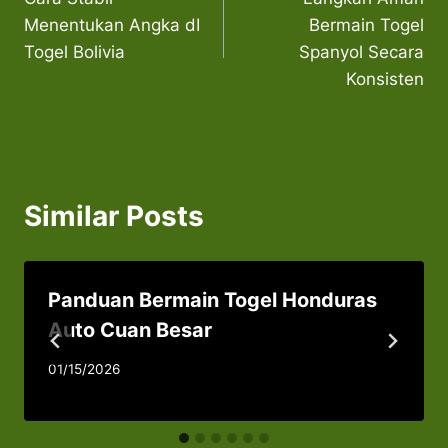
navigation
Menentukan Angka dI
Bermain Togel
Togel Bolivia
Spanyol Secara
Konsisten
Similar Posts
Panduan Bermain Togel Honduras
Auto Cuan Besar
01/15/2026