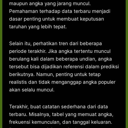
maupun angka yang jarang muncul.
Pemahaman terhadap data terbaru menjadi
dasar penting untuk membuat keputusan
taruhan yang lebih tepat.
Selain itu, perhatikan tren dari beberapa
periode terakhir. Jika angka tertentu muncul
berulang kali dalam beberapa undian, angka
tersebut bisa dijadikan referensi dalam prediksi
berikutnya. Namun, penting untuk tetap
realistis dan tidak menganggap angka populer
akan selalu muncul.
Terakhir, buat catatan sederhana dari data
terbaru. Misalnya, tabel yang memuat angka,
frekuensi kemunculan, dan tanggal keluaran.