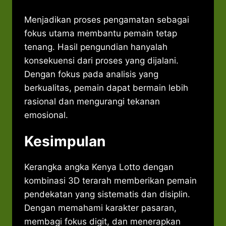
Menjadikan proses pengamatan sebagai
fokus utama membantu pemain tetap
tenang. Hasil pengundian hanyalah
konsekuensi dari proses yang dijalani.
Dengan fokus pada analisis yang
berkualitas, pemain dapat bermain lebih
rasional dan mengurangi tekanan
emosional.
Kesimpulan
Kerangka angka Kenya Lotto dengan
kombinasi 3D terarah memberikan pemain
pendekatan yang sistematis dan disiplin.
Dengan memahami karakter pasaran,
membagi fokus digit, dan menerapkan