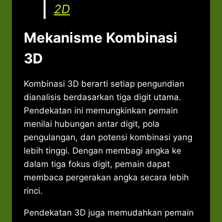
2D
Mekanisme Kombinasi
3D
Kombinasi 3D berarti setiap pengundian
dianalisis berdasarkan tiga digit utama.
Pendekatan ini memungkinkan pemain
menilai hubungan antar digit, pola
pengulangan, dan potensi kombinasi yang
lebih tinggi. Dengan membagi angka ke
dalam tiga fokus digit, pemain dapat
membaca pergerakan angka secara lebih
rinci.
Pendekatan 3D juga memudahkan pemain