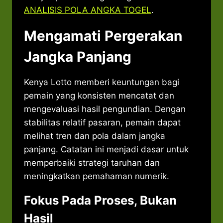
ANALISIS POLA ANGKA TOGEL
.
Mengamati Pergerakan
Jangka Panjang
Kenya Lotto memberi keuntungan bagi
pemain yang konsisten mencatat dan
mengevaluasi hasil pengundian. Dengan
stabilitas relatif pasaran, pemain dapat
melihat tren dan pola dalam jangka
panjang. Catatan ini menjadi dasar untuk
memperbaiki strategi taruhan dan
meningkatkan pemahaman numerik.
Fokus Pada Proses, Bukan
Hasil