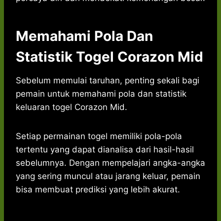
Memahami Pola Dan
Statistik Togel Corazon Mid
Sebelum memulai taruhan, penting sekali bagi
pemain untuk memahami pola dan statistik
keluaran togel Corazon Mid.
Setiap permainan togel memiliki pola-pola
tertentu yang dapat dianalisa dari hasil-hasil
sebelumnya. Dengan mempelajari angka-angka
yang sering muncul atau jarang keluar, pemain
bisa membuat prediksi yang lebih akurat.