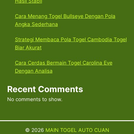
Hasil Stabil
Cara Menang Togel Bullseye Dengan Pola
Angka Sederhana
Strategi Membaca Pola Togel Cambodia Togel
Biar Akurat
Cara Cerdas Bermain Togel Carolina Eve
Dengan Analisa
Recent Comments
No comments to show.
© 2026
MAIN TOGEL AUTO CUAN