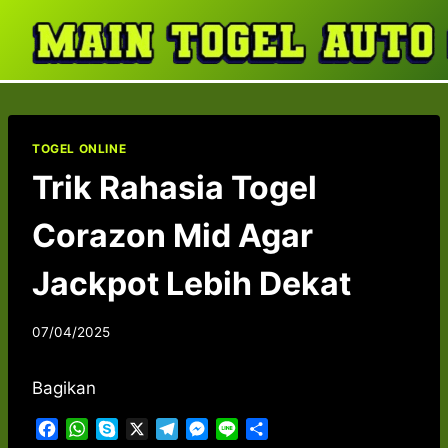
Skip
to
content
TOGEL ONLINE
Trik Rahasia Togel
Corazon Mid Agar
Jackpot Lebih Dekat
07/04/2025
Bagikan
F
W
S
X
T
M
L
S