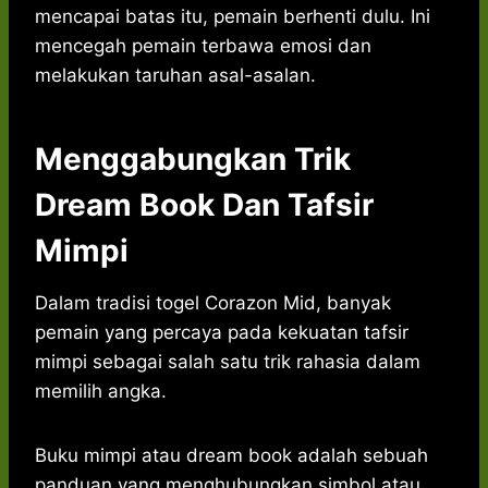
mencapai batas itu, pemain berhenti dulu. Ini
mencegah pemain terbawa emosi dan
melakukan taruhan asal-asalan.
Menggabungkan Trik
Dream Book Dan Tafsir
Mimpi
Dalam tradisi togel Corazon Mid, banyak
pemain yang percaya pada kekuatan tafsir
mimpi sebagai salah satu trik rahasia dalam
memilih angka.
Buku mimpi atau dream book adalah sebuah
panduan yang menghubungkan simbol atau