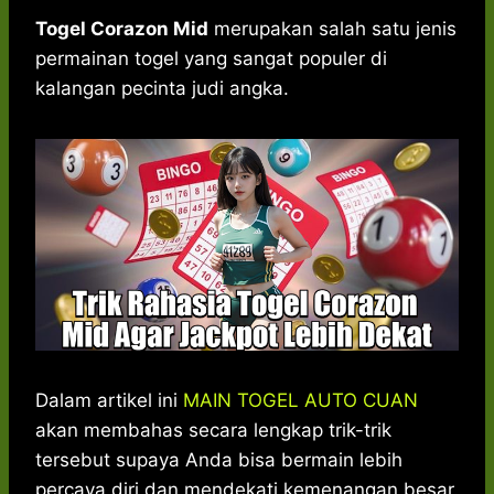
a
h
k
e
e
i
h
c
a
y
l
s
n
a
Togel Corazon Mid
merupakan salah satu jenis
e
t
p
e
s
e
r
permainan togel yang sangat populer di
b
s
e
g
e
e
kalangan pecinta judi angka.
o
A
r
n
o
p
a
g
k
p
m
e
r
Dalam artikel ini
MAIN TOGEL AUTO CUAN
akan membahas secara lengkap trik-trik
tersebut supaya Anda bisa bermain lebih
percaya diri dan mendekati kemenangan besar.